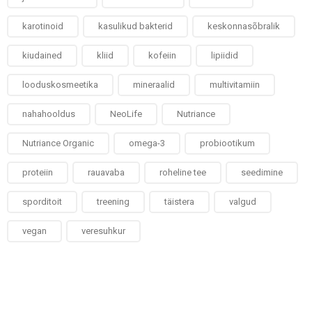
karotinoid
kasulikud bakterid
keskonnasõbralik
kiudained
kliid
kofeiin
lipiidid
looduskosmeetika
mineraalid
multivitamiin
nahahooldus
NeoLife
Nutriance
Nutriance Organic
omega-3
probiootikum
proteiin
rauavaba
roheline tee
seedimine
sporditoit
treening
täistera
valgud
vegan
veresuhkur