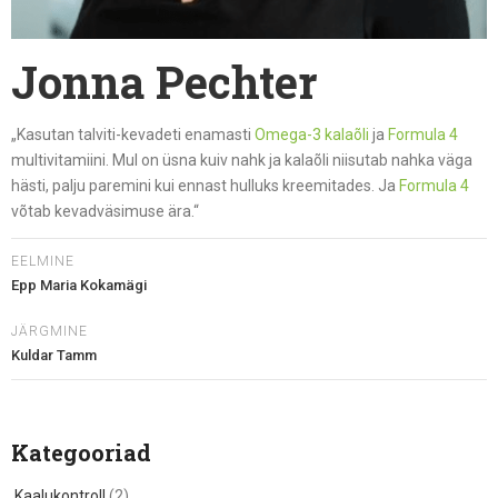
Jonna Pechter
„Kasutan talviti-kevadeti enamasti
Omega-3 kalaõli
ja
Formula 4
multivitamiini. Mul on üsna kuiv nahk ja kalaõli niisutab nahka väga
hästi, palju paremini kui ennast hulluks kreemitades. Ja
Formula 4
võtab kevadväsimuse ära.“
EELMINE
Epp Maria Kokamägi
JÄRGMINE
Kuldar Tamm
Kategooriad
Kaalukontroll
(2)