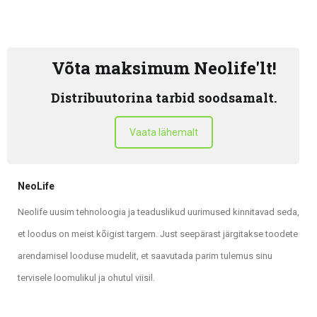
Võta maksimum Neolife'lt!
Distribuutorina tarbid soodsamalt.
Vaata lähemalt
NeoLife
Neolife uusim tehnoloogia ja teaduslikud uurimused kinnitavad seda,
et loodus on meist kõigist targem. Just seepärast järgitakse toodete
arendamisel looduse mudelit, et saavutada parim tulemus sinu
tervisele loomulikul ja ohutul viisil.