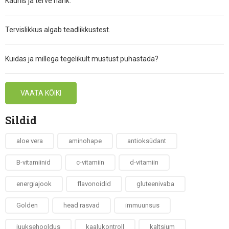
Kaunis ja terve nahk.
Tervislikkus algab teadlikkustest.
Kuidas ja millega tegelikult mustust puhastada?
VAATA KÕIKI
Sildid
aloe vera
aminohape
antioksüdant
B-vitamiinid
c-vitamiin
d-vitamiin
energiajook
flavonoidid
gluteenivaba
Golden
head rasvad
immuunsus
juuksehooldus
kaalukontroll
kaltsium