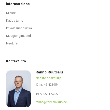
Informatsioon
Minust
Kauba tarne
Privaatsuspoliitika
Müügitingimused
NeoLife
Kontakt Info
Ranno Rüütsalu
Neolife edsimüüja
ID-nr: 46-428954
+372 5551 5955
ranno@tervislikkus.ee